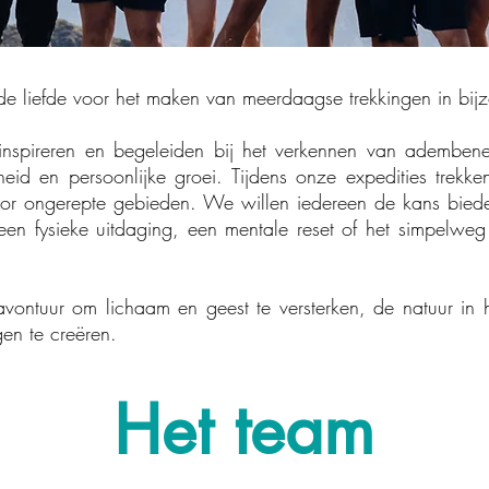
e liefde voor het maken van meerdaagse trekkingen in bij
inspireren en begeleiden bij het verkennen van adembe
eid en persoonlijke groei. Tijdens onze expedities trekk
door ongerepte gebieden. We willen iedereen de kans bi
een fysieke uitdaging, een mentale reset of het simpelweg 
vontuur om lichaam en geest te versterken, de natuur in 
gen te creëren.
Het team