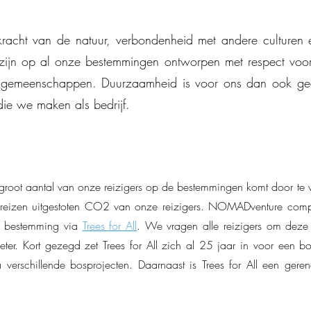
acht van de natuur, verbondenheid met andere culturen 
zijn op al onze bestemmingen ontworpen met respect voor
ale gemeenschappen. Duurzaamheid is voor ons dan ook g
die we maken als bedrijf.
root aantal van onze reizigers op de bestemmingen komt door te vl
reizen uitgestoten CO2 van onze reizigers. NOMADventure compe
er bestemming via
Trees for All
. We vragen alle reizigers om dez
eter. Kort gezegd zet Trees for All zich al 25 jaar in voor een b
a verschillende bosprojecten. Daarnaast is Trees for All een g