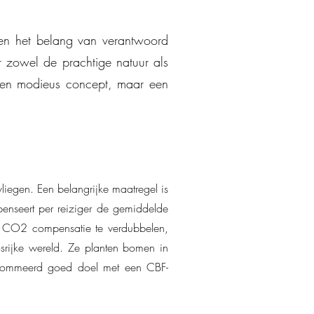
en het belang van verantwoord
 zowel de prachtige natuur als
een modieus concept, maar een
iegen. Een belangrijke maatregel is
nseert per reiziger de gemiddelde
e CO2 compensatie te verdubbelen,
osrijke wereld. Ze planten bomen in
erenommeerd goed doel met een CBF-