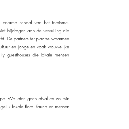
 enorme schaal van het toerisme.
t bijdragen aan de vervuiling die
t. De partners ter plaatse waarmee
ultuur en jonge en vaak vrouwelijke
ly guesthouses die lokale mensen
cipe. We laten geen afval en zo min
lijk lokale flora, fauna en mensen