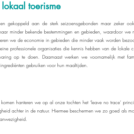
lokaal toerisme
emen gekoppeld aan de sterk seizoensgebonden maar zeker ook
naar minder bekende bestemmingen en gebieden, waardoor we nie
uleren we de economie in gebieden die minder vaak worden bezoch
eine professionele organisaties die kennis hebben van de lokale c
aring op te doen. Daarnaast werken we voornamelijk met fami
n ingrediënten gebruiken voor hun maaltijden.
 komen hanteren we op al onze tochten het ‘leave no trace’ prin
heid achter in de natuur. Hiermee beschermen we zo goed als moge
aanwezigheid.