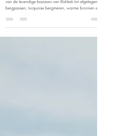
In dit reisverslag neemt Renske je mee door Kirgizië:
van de levendige bazaars van Bishkek tot afgelegen
bergpassen, turquoise bergmeren, warme bronnen en
eindeloze valleien vol paarden en yurtkampen. Wat
krijg je als je 8 dagen door ongerepte
berglandschappen trekt, slaapt onder een sterrenhemel
op 3.500 meter hoogte, galoppeert naar het
iconische Son-Kul meer en onderweg kennismaakt met
de gastvrije Kirgizische cultuur? Een avontuur dat je
niet snel vergeet.