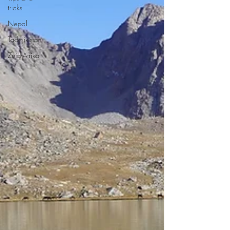
tricks
Nepal
Tadzjikistan
Zuid-Afrika