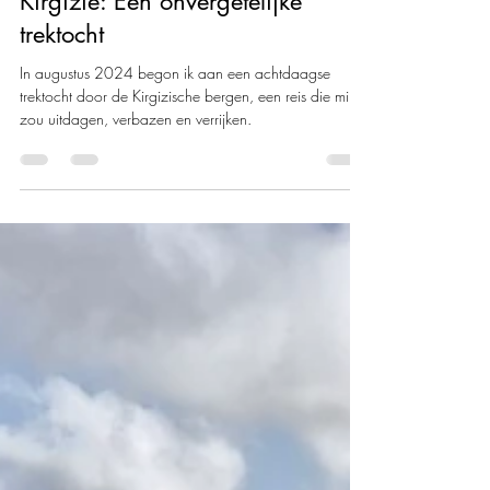
Joenah Malot
18 sep 2024
16 minuten om te lezen
Avontuur in de bergen van
Kirgizië: Een onvergetelijke
trektocht
In augustus 2024 begon ik aan een achtdaagse
trektocht door de Kirgizische bergen, een reis die mij
zou uitdagen, verbazen en verrijken.