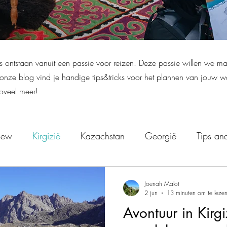
ontstaan vanuit een passie voor reizen. Deze passie willen we ma
n onze blog vind je handige tips&tricks voor het plannen van jouw 
zoveel meer!
view
Kirgizië
Kazachstan
Georgië
Tips and
Joenah Malot
2 jun
13 minuten om te leze
Avontuur in Kirg