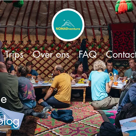
Trips
Over ons
FAQ
Contac
de
log