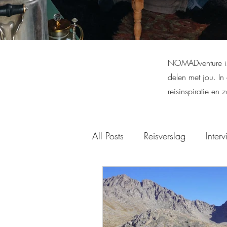
NOMADventure is 
delen met jou.​ I
reisinspiratie en 
All Posts
Reisverslag
Inter
Tadzjikistan
Zuid-Afrika