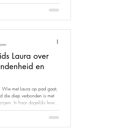
lezen
ids Laura over
ondenheid en
ra: Wie met Laura op pad gaat,
nd die diep verbonden is met
igers. In haar dagelijks leven
e betrokkenheid met een liefde
n zijn. Als gids bij
waarden moeiteloos samen –