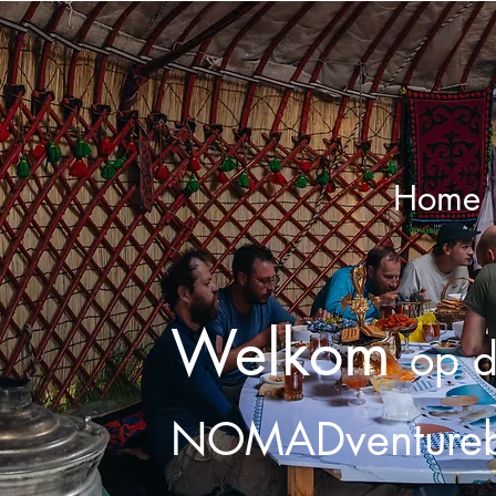
Home
Welkom
op 
NOMADventureb