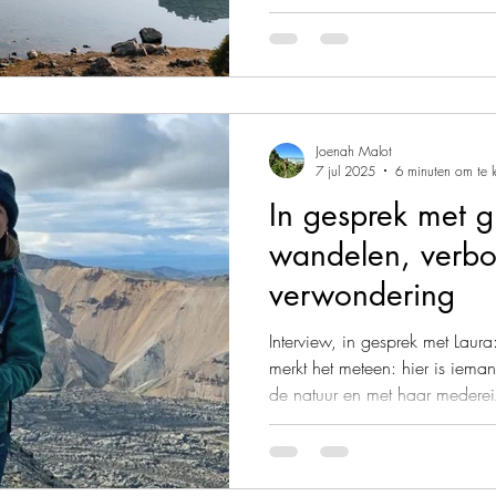
niveau!
Joenah Malot
7 jul 2025
6 minuten om te 
In gesprek met g
wandelen, verb
verwondering
Interview, in gesprek met Lau
merkt het meteen: hier is iema
de natuur en met haar medereiz
combineert ze maatschappelijk
voor eenvoud, avontuur en buite
NOMADventure brengt ze die 