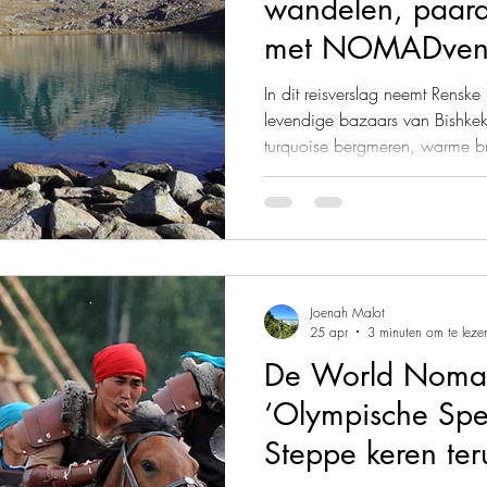
wandelen, paardr
met NOMADvent
In dit reisverslag neemt Renske
levendige bazaars van Bishkek
turquoise bergmeren, warme br
vol paarden en yurtkampen. Wat krijg je als je 8 dagen door
ongerepte berglandschappen tr
sterrenhemel op 3.500 meter h
iconische Son-Kul meer en on
gastvrije Kirgizische cultuur? E
vergeet.
Joenah Malot
25 apr
3 minuten om te leze
De World Noma
‘Olympische Spe
Steppe keren ter