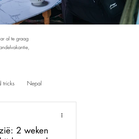
ar al te graag
wandelvakantie,
 tricks
Nepal
n
izië: 2 weken