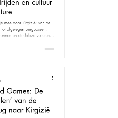
ijden en cultuur
ure
 je mee door Kirgizië: van de
 tot afgelegen bergpassen,
onnen en eindeloze valleien
ekt, slaapt onder een
oogte, galoppeert naar het
derweg kennismaakt met de
en avontuur dat je niet snel
n
d Games: De
len’ van de
ug naar Kirgizië