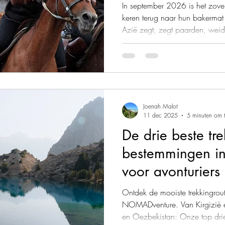
In september 2026 is het zo
keren terug naar hun bakermat 
Azië zegt, zegt paarden, wei
nomadencultuur. Maar nergens
spectaculair tot leven als ti
Met NOMADventure kan je dit 
zelf beleven.
Joenah Malot
11 dec 2025
5 minuten om t
De drie beste tr
bestemmingen in
voor avonturiers
Ontdek de mooiste trekkingrou
NOMADventure. Van Kirgizië en
en Oezbekistan: Onze top drie 