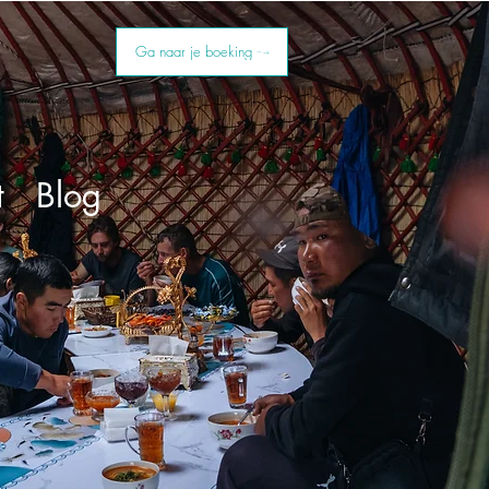
Ga naar je boeking
t
Blog