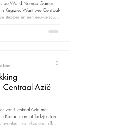
ver: de World Nomad Games
in Kirgizië. Want wie Centraal-
dse steppes en een eeuwenoude
 komt dit erfgoed zo
jdens de World Nomad Games.
exclusieve spektakel nu ook
e lezen
ekking
 Centraal-Azië
tes van Centraal-Azië met
 Kazachstan tot Tadzjikistan
avontuurlijke hikes voor elk